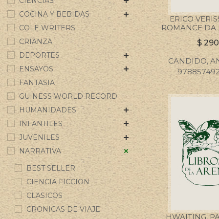
CIENCIAS
COCINA Y BEBIDAS
ERICO VERI
ROMANCE DA 
COLE WRITERS
CRIANZA
$
29
DEPORTES
CANDIDO, A
ENSAYOS
97885749
FANTASIA
GUINESS WORLD RECORD
HUMANIDADES
INFANTILES
JUVENILES
NARRATIVA
BEST SELLER
CIENCIA FICCION
CLASICOS
CRONICAS DE VIAJE
HWAITING, P