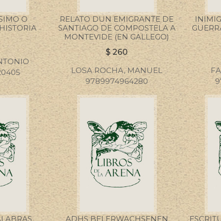
SSIMO O
RELATO DUN EMIGRANTE DE
INIMIG
HISTORIA
SANTIAGO DE COMPOSTELA A
GUERR
MONTEVIDE (EN GALLEGO)
0
$
260
NTONIO
LOSA ROCHA, MANUEL
FA
20405
9789974964280
9
ALABRAS
ADHS BEI ERWACHSENEN
ESCRITU