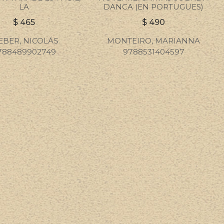
LA
DANCA (EN PORTUGUES)
$
465
$
490
BER, NICOLÁS
MONTEIRO, MARIANNA
788489902749
9788531404597