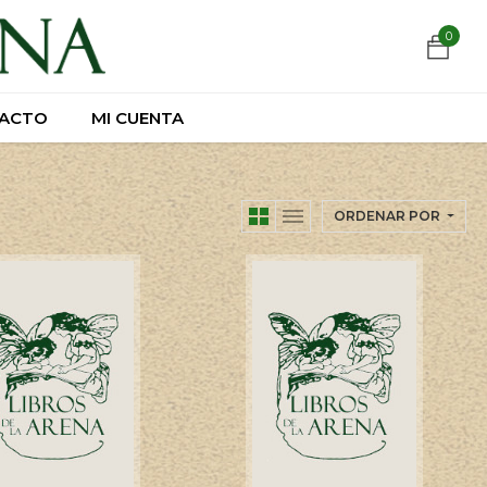
https://wa.link/csnxsu
0
0
ACTO
ACTO
MI CUENTA
MI CUENTA
ORDENAR POR