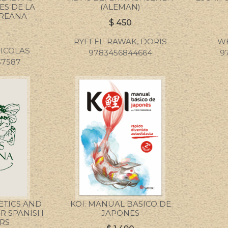
ES DE LA
(ALEMAN)
REANA
$
450
RYFFEL-RAWAK, DORIS
WE
NICOLAS
9783456844664
9
37587
ETICS AND
KOI. MANUAL BASICO DE
R SPANISH
JAPONES
RS