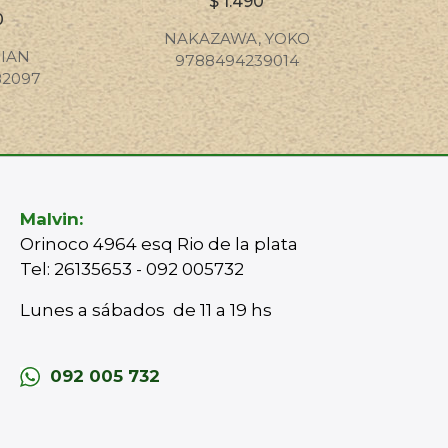
$
1.490
0
NAKAZAWA, YOKO
RIAN
9788494239014
82097
Malvin:
Orinoco 4964 esq Rio de la plata
Tel: 26135653 - 092 005732
Lunes a sábados de 11 a 19 hs
092 005 732