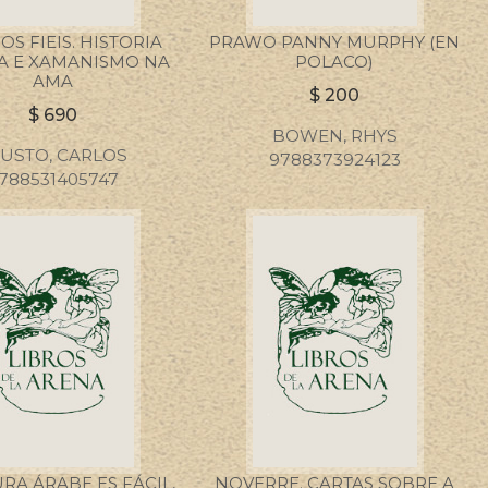
OS FIEIS. HISTORIA
PRAWO PANNY MURPHY (EN
A E XAMANISMO NA
POLACO)
AMA
$
200
$
690
BOWEN, RHYS
USTO, CARLOS
9788373924123
788531405747
RA ÁRABE ES FÁCIL,
NOVERRE. CARTAS SOBRE A