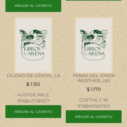
AÑADIR AL CARRITO
CIUDAD DE CRISTAL, LA
PENAS DEL JOVEN
WERTHER, LAS
$
1.150
$
1.170
AUSTER, PAUL
GOETHE J. W.
9788417181017
9788415601913
AÑADIR AL CARRITO
AÑADIR AL CARRITO