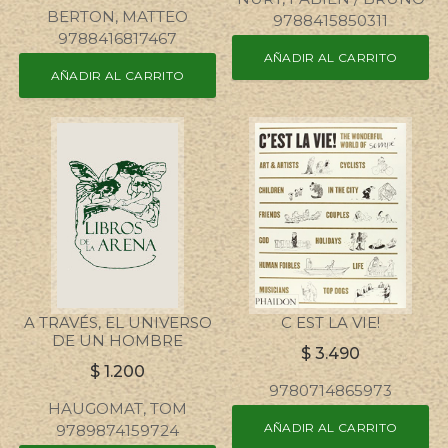
BERTON, MATTEO
9788415850311
9788416817467
AÑADIR AL CARRITO
AÑADIR AL CARRITO
A TRAVÉS, EL UNIVERSO
C EST LA VIE!
DE UN HOMBRE
$
3.490
$
1.200
9780714865973
HAUGOMAT, TOM
AÑADIR AL CARRITO
9789874159724