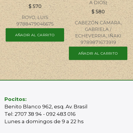
A DIOS)
$
570
$
580
ROYO, LUIS
CABEZÓN CÁMARA,
9788479046675
GABRIELA /
AÑADIR AL CARRITO
ECHEVERRIA, IÑAKI
9789871673919
AÑADIR AL CARRITO
Pocitos:
Benito Blanco 962, esq. Av. Brasil
Tel: 2707 38 94 - 092 483 016
Lunes a domingos de 9 a 22 hs