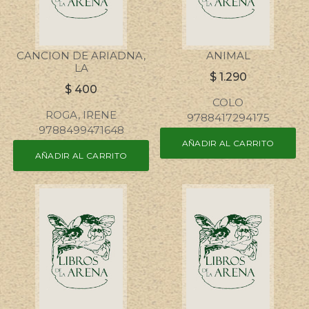
CANCION DE ARIADNA,
ANIMAL
LA
$
1.290
$
400
COLO
ROGA, IRENE
9788417294175
9788499471648
AÑADIR AL CARRITO
AÑADIR AL CARRITO