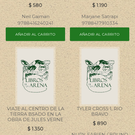
$
580
$
1.190
Neil Gaiman
Marjane Satrapi
9788416240241
9788417910334
AÑADIR AL CARRITO
AÑADIR AL CARRITO
VIAJE AL CENTRO DE LA
TYLER CROSS 1, RIO
TIERRA BSADO EN LA
BRAVO
OBRA DE JULES VERNE
$
890
$
1.350
NURY, FABIEN / BRUNO