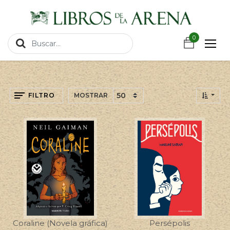
https://wa.link/csnxsu
0
0
FILTRO
MOSTRAR
Coraline (Novela gráfica)
Persépolis