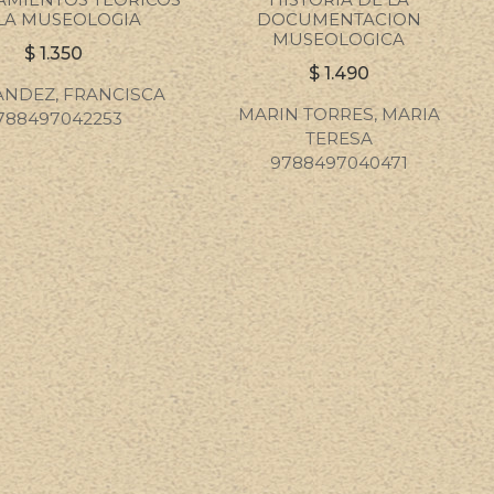
LA MUSEOLOGIA
DOCUMENTACION
MUSEOLOGICA
$
1.350
$
1.490
NDEZ, FRANCISCA
MARIN TORRES, MARIA
788497042253
TERESA
9788497040471