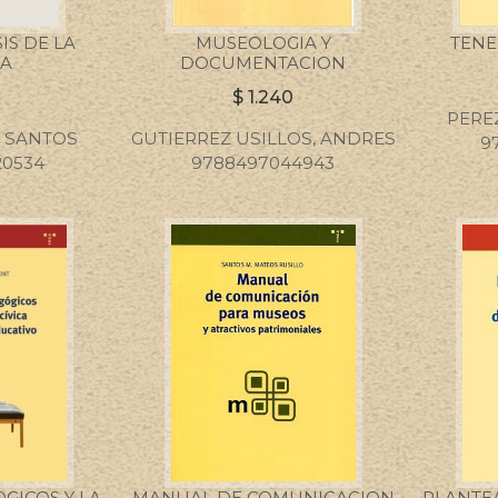
S DE LA
MUSEOLOGIA Y
TENE
A
DOCUMENTACION
$
1.240
PERE
 SANTOS
GUTIERREZ USILLOS, ANDRES
9
20534
9788497044943
GICOS Y LA
MANUAL DE COMUNICACION
PLANTE