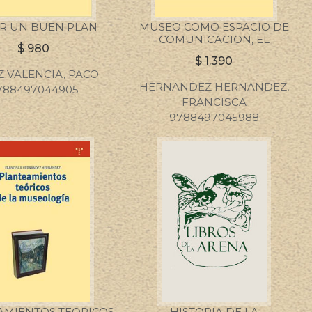
R UN BUEN PLAN
MUSEO COMO ESPACIO DE
COMUNICACION, EL
$
980
$
1.390
Z VALENCIA, PACO
HERNANDEZ HERNANDEZ,
788497044905
FRANCISCA
9788497045988
AMIENTOS TEORICOS
HISTORIA DE LA