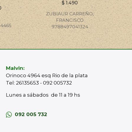
$
1.490
0
ZUBIAUR CARREÑO,
A
FRANCISCO
24465
9788497041324
Malvin:
Orinoco 4964 esq Rio de la plata
Tel: 26135653 - 092 005732
Lunes a sábados de 11 a 19 hs
092 005 732