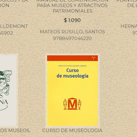
ION
PARA MUSEOS Y ATRACTIVOS
DE 
PATRIMONIALES
0
$
1.090
ELLDEMONT
HERNA
MATEOS RUSILLO, SANTOS
45902
9
9788497046220
LOS MUSEOS,
CURSO DE MUSEOLOGIA