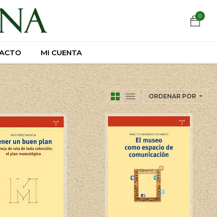
https://wa.link/csnxsu
0
0
ACTO
ACTO
MI CUENTA
MI CUENTA
ORDENAR POR