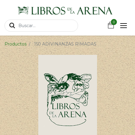
https://wa.link/csnxsu
0
0
Productos
150 ADIVINANZAS RIMADAS