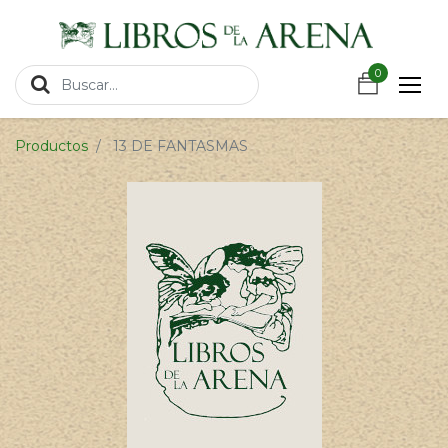
https://wa.link/csnxsu
0
0
Productos
13 DE FANTASMAS