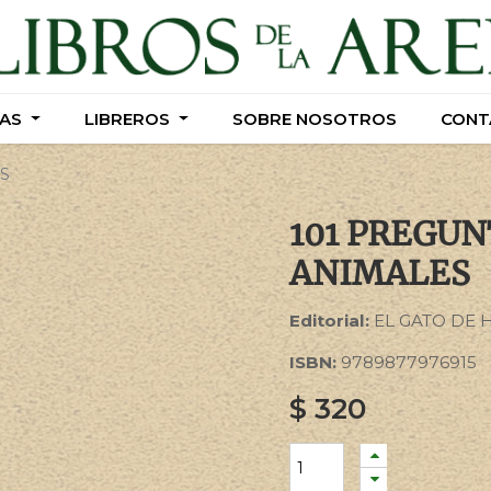
AS
AS
LIBREROS
LIBREROS
SOBRE NOSOTROS
SOBRE NOSOTROS
CONT
CONT
ES
101 PREGUN
ANIMALES
Editorial:
EL GATO DE 
ISBN:
9789877976915
$
320