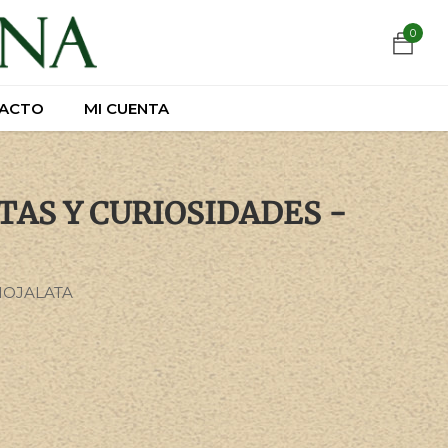
https://wa.link/csnxsu
0
0
ACTO
ACTO
MI CUENTA
MI CUENTA
TAS Y CURIOSIDADES -
HOJALATA