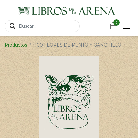
https://wa.link/csnxsu
0
0
Productos
100 FLORES DE PUNTO Y GANCHILLO